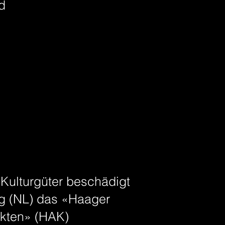
nd
 Kulturgüter beschädigt
ag (NL) das «Haager
ikten» (HAK)