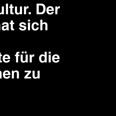
ltur. Der
at sich
e für die
nen zu