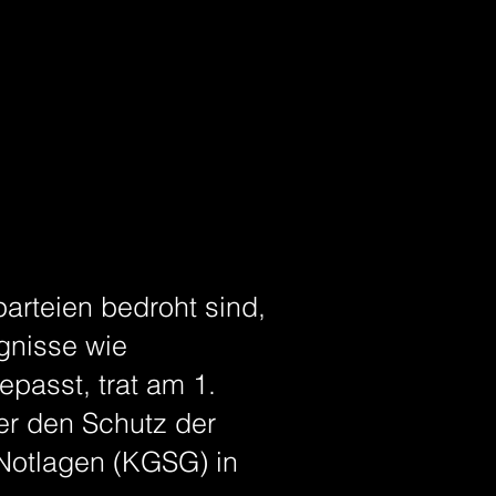
parteien bedroht sind,
gnisse wie
passt, trat am 1.
er den Schutz der
 Notlagen (KGSG) in