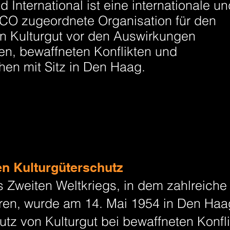
d International ist eine internationale u
SCO
zugeordnete Organisation für den
on
Kulturgut
vor den Auswirkungen
en
,
bewaffneten Konflikten
und
phen
mit Sitz in
Den Haag
.
n Kulturgüterschutz
 Zweiten Weltkriegs, in dem zahlreiche
aren, wurde am 14. Mai 1954 in Den Ha
z von Kulturgut bei bewaffneten Konfl