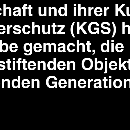
aft und ihrer Ku
erschutz (KGS) h
be gemacht, die
stiftenden Objekt
enden Generatio