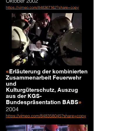
Oktober 2002
https://vimeo.com/848367162?share=copy
«
Erläuterung der kombinierten
Zusammenarbeit
Feuerwehr
und
Kulturgüterschutz,
Auszug
aus der KGS-
Bundespräsentation BABS
»
2004
https://vimeo.com/848358045?share=copy