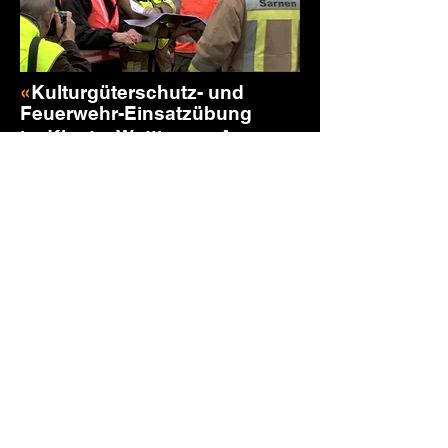
«
Kulturgüterschutz- und
Feuerwehr-Einsatzübung
im Kloster Wettingen, Aargau
»
11.09.2010
https://vimeo.com/user179813930/kloster-
wettingen-2010?share=copy
«
Kulturgüterschutz- und
Feuerwehr-Einsatzübung